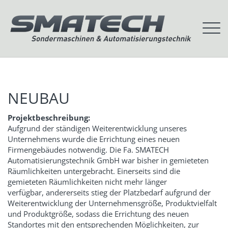
Leistungen
Projekte
Unternehmen
Kontakt und Anfahrt
NEUBAU
Unternehmensentwicklung
Jobs
Projektbeschreibung:
Team
Aufgrund der ständigen Weiterentwicklung unseres
News
Unternehmens wurde die Errichtung eines neuen
Firmengebäudes notwendig. Die Fa. SMATECH
Maschinenpark
Automatisierungstechnik GmbH war bisher in gemieteten
Räumlichkeiten untergebracht. Einerseits sind die
gemieteten Räumlichkeiten nicht mehr länger
verfügbar, andererseits stieg der Platzbedarf aufgrund der
Weiterentwicklung der Unternehmensgröße, Produktvielfalt
und Produktgröße, sodass die Errichtung des neuen
Standortes mit den entsprechenden Möglichkeiten, zur